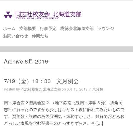
ホーム
支部概要
行事予定
樹徳会北海道支部
ラウンジ
お問い合わせ
仲間たち
Archive 6月 2019
7/19（金）18：30 文月例会
Posted by
同志社校友会 北海道支部
on 6月 15, 2019 in
未分類
南平岸会館２階集会室２ （地下鉄南北線南平岸駅５分） 折角同
志社に行ったのですから少しはキリスト教に触れてみたいもので
す。賛美歌・説教のあの雰囲気・気恥ずかしさ。難解でおどろお
どろしい表現を含む聖書へのとっすきずらさ。そ […]